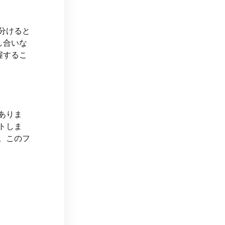
分けると
し合いな
握するこ
ありま
トしま
。このフ