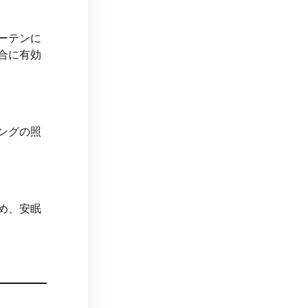
ーテンに
合に有効
ングの照
め、安眠