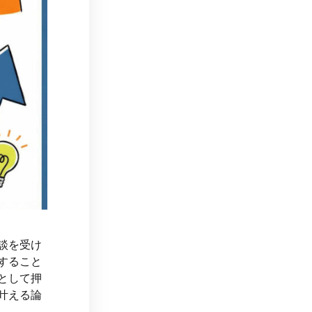
談を受け
すること
として押
叶える論