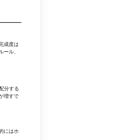
完成度は
ルール、
配分する
が増すで
的にはホ